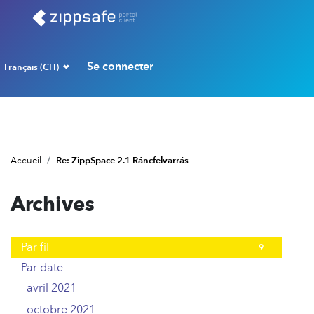
Se connecter
Français (CH)
Accueil
Re: ZippSpace 2.1 Ráncfelvarrás
Archives
Par fil
9
Par date
avril 2021
3
octobre 2021
2