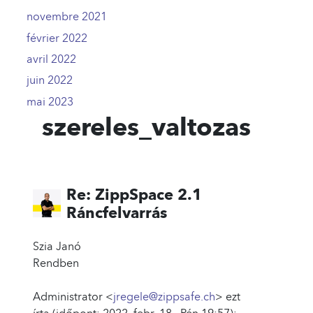
novembre 2021
2
février 2022
2
avril 2022
2
juin 2022
1
mai 2023
2
szereles_valtozas
Re: ZippSpace 2.1
Ráncfelvarrás
Szia Janó
Rendben
Administrator <
jregele@zippsafe.ch
> ezt