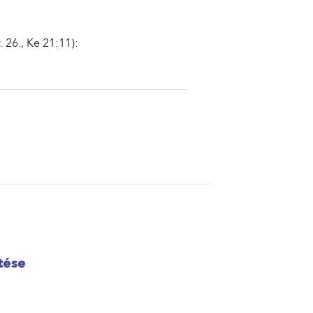
. 26., Ke 21:11):
tése