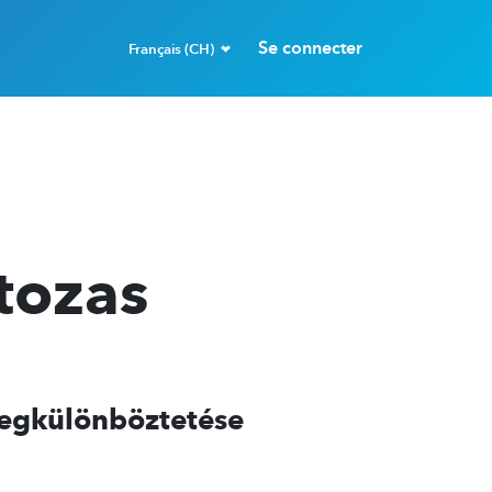
Se connecter
Français (CH)
tozas
Megkülönböztetése