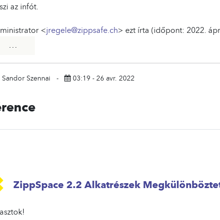
zi az infót.
ministrator <
jregele@zippsafe.ch
> ezt írta (időpont: 2022. ápr
. . .
 Sandor Szennai
-
03:19 - 26 avr. 2022
érence
ZippSpace 2.2 Alkatrészek Megkülönbözte
asztok!