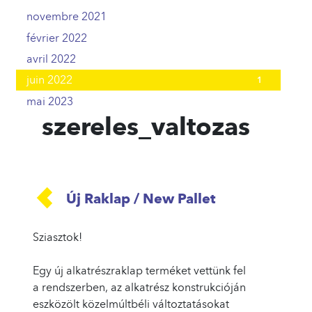
novembre 2021
2
février 2022
2
avril 2022
2
juin 2022
1
mai 2023
2
szereles_valtozas
Új Raklap / New Pallet
Sziasztok!
Egy új alkatrészraklap terméket vettünk fel
a rendszerben, az alkatrész konstrukcióján
eszközölt közelmúltbéli változtatásokat