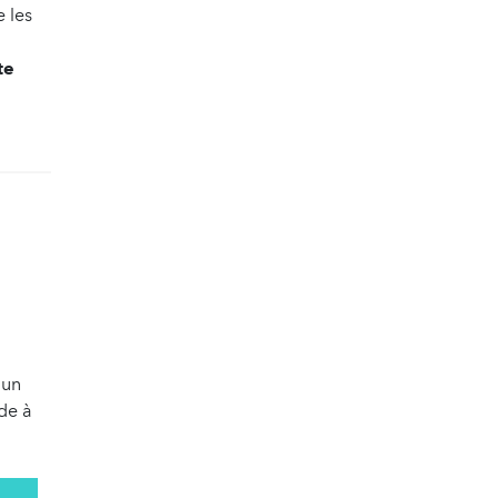
e les
te
 un
ode à